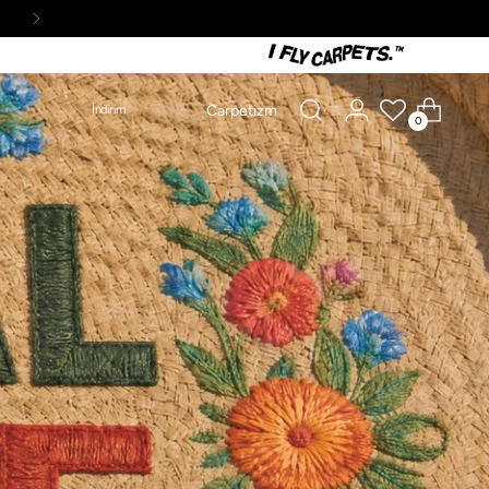
Carpetizm
İndirim
0