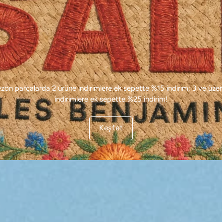
ezon parçalarda 2 ürüne indirimlere ek sepette %15 indirim; 3 ve üzer
indirimlere ek sepette %25 indirim!
Keşfet