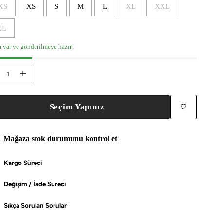
XS
XS
S
M
L
XL
XXL
XL
a var ve gönderilmeye hazır.
t
Seçim Yapınız
Mağaza stok durumunu kontrol et
Kargo Süreci
Değişim / İade Süreci
Sıkça Sorulan Sorular