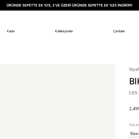
ÜRÜNDE SEPETTE EK %15, 3 VE ÜZERİ ÜRÜNDE SEPETTE EK %25 İNDİRİM!
Kadın
Koleksiyonlar
Çantalar
Siyah
BI
LES
2,49
Fiyat
Ürün K
Size