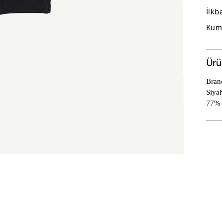
İlkb
Kuma
Ürü
Brand
Siya
77%
Sepe