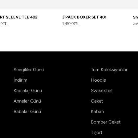
RT SLEEVE TEE 402
3 PACK BOXER SET 401
Sh
mal fiyat
Normal fiyat
No
,00
TL
1.499,00
TL
2.9
Sevgililer Günü
Tüm Koleksiyonlar
İndirim
Hoodie
Kadınlar Günü
Sweatshirt
Anneler Günü
Ceket
Babalar Günü
Kaban
Bomber Ceket
Tişört