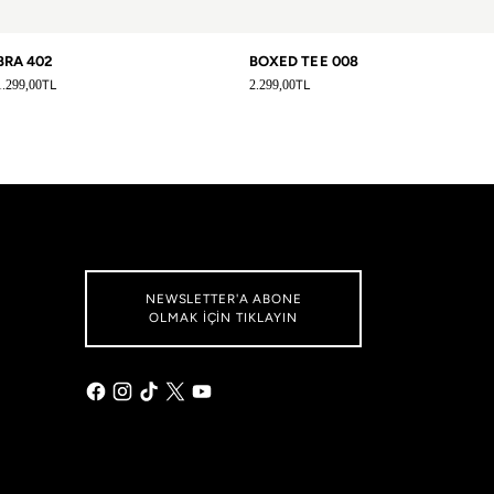
BRA 402
BOXED TEE 008
Normal fiyat
Normal fiyat
1.299,00
TL
2.299,00
TL
NEWSLETTER'A ABONE
OLMAK IÇIN TIKLAYIN