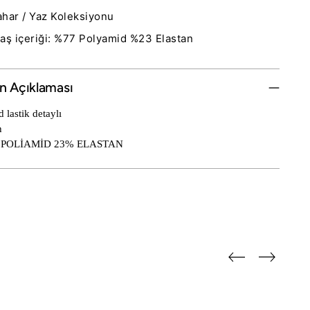
ahar / Yaz Koleksiyonu
ş içeriği: %77 Polyamid %23 Elastan
n Açıklaması
 lastik detaylı
h
 POLİAMİD 23% ELASTAN
te Ürün Ekleme