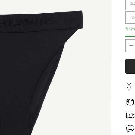
X
3
Stokt
Ade
Adet