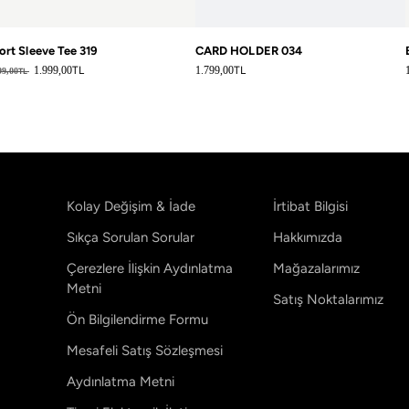
ort Sleeve Tee 319
CARD HOLDER 034
rmal fiyat
Normal fiyat
1.999,00
TL
1.799,00
TL
99,00
TL
Kolay Değişim & İade
İrtibat Bilgisi
Sıkça Sorulan Sorular
Hakkımızda
Çerezlere İlişkin Aydınlatma
Mağazalarımız
Metni
Satış Noktalarımız
Ön Bilgilendirme Formu
Mesafeli Satış Sözleşmesi
Aydınlatma Metni