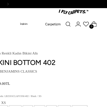
Carpetizm
İndirim
0
 Renkli Kadın Bikini Altı
KINI BOTTOM 402
 BENJAMINS CLASSICS
9.00TL
odu: LB25SSCLAFUSM-402 / Black / XS
:
XS