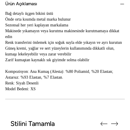
Ürün Açıklaması
Bağ detaylı üçgen bikini üstü
Önde orta kısımda metal marka bulunur
Sezonsal her yeri kaplayan markalama
Makinede yıkamayın veya kurutma makinesinde kurutmamaya dikkat
edin
Renk transferini önlemek için soğuk suyla elde yıkayın ve ayrı kurutun
Güneş kremi, yağlar ve sert yüzeylerin kullanımında dikkatli olun,
kumaşı lekeleyebilir veya zarar verebilir
Zarif kumaştan kaynaklı sık giyimde solma olabilir
Kompozisyon: Ana Kumaş (Alesta): %80 Poliamid, %20 Elastan;
Astarsız: %93 Elastan, %7 Elastan.
Renk: Siyah Desenli
Model Bedeni: XS
Sepete Ürün Ekleme
Stilini Tamamla