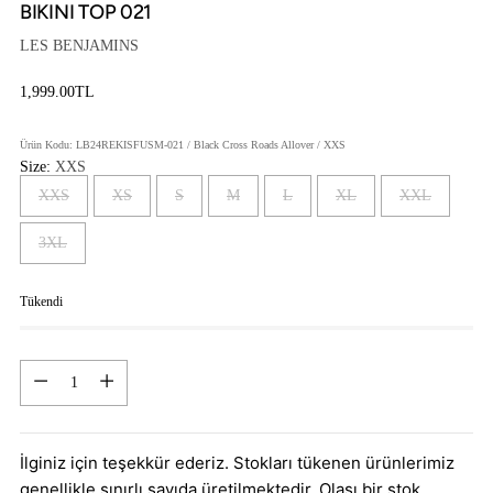
BIKINI TOP 021
LES BENJAMINS
1,999.00TL
Fiyat
Ürün Kodu: LB24REKISFUSM-021 / Black Cross Roads Allover / XXS
Size:
XXS
XXS
XS
S
M
L
XL
XXL
3XL
Tükendi
Adet
Adet
İlginiz için teşekkür ederiz. Stokları tükenen ürünlerimiz
genellikle sınırlı sayıda üretilmektedir. Olası bir stok