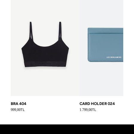
BRA 404
CARD HOLDER 024
Normal fiyat
Normal fiyat
999,00
TL
1.799,00
TL