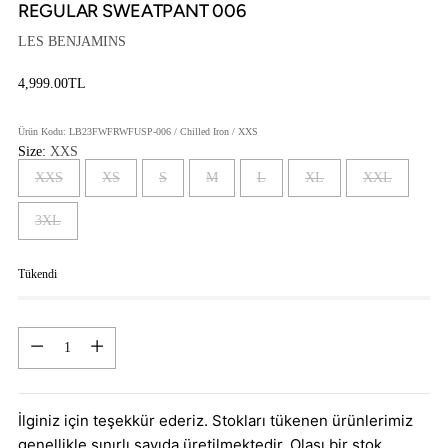
REGULAR SWEATPANT 006
LES BENJAMINS
4,999.00TL
Fiyat
Ürün Kodu: LB23FWFRWFUSP-006 / Chilled Iron / XXS
Size:
XXS
XXS
XS
S
M
L
XL
XXL
3XL
Tükendi
Adet
Adet
İlginiz için teşekkür ederiz. Stokları tükenen ürünlerimiz
genellikle sınırlı sayıda üretilmektedir. Olası bir stok